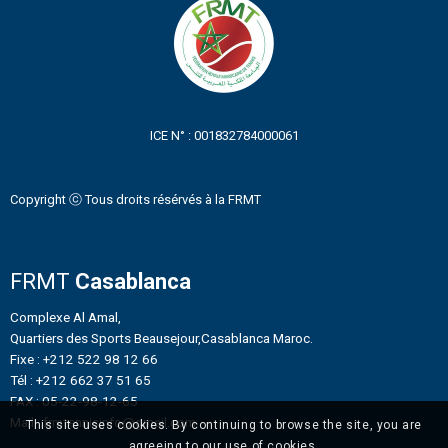
ICE N° : 001832784000061
Copyright ⓒ Tous droits résérvés à la FRMT
FRMT
Casablanca
Complexe Al Amal,
Quartiers des Sports Beausejour,Casablanca Maroc.
Fixe : +212 522 98 12 66
Tél : +212 662 37 51 65
FAX : 05-22-98-12-65
Mail : frmtennisinfo@gmail.com
This site uses cookies. By continuing to browse the site, you are
agreeing to our use of cookies.