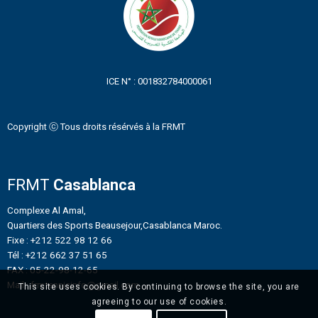
ICE N° : 001832784000061
Copyright ⓒ Tous droits résérvés à la FRMT
FRMT
Casablanca
Complexe Al Amal,
Quartiers des Sports Beausejour,Casablanca Maroc.
Fixe : +212 522 98 12 66
Tél : +212 662 37 51 65
FAX : 05-22-98-12-65
Mail : frmtennisinfo@gmail.com
This site uses cookies. By continuing to browse the site, you are
agreeing to our use of cookies.