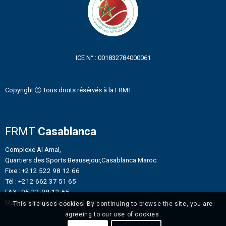
ICE N° : 001832784000061
Copyright ⓒ Tous droits résérvés à la FRMT
FRMT
Casablanca
Complexe Al Amal,
Quartiers des Sports Beausejour,Casablanca Maroc.
Fixe : +212 522 98 12 66
Tél : +212 662 37 51 65
FAX : 05-22-98-12-65
Mail : frmtennisinfo@gmail.com
This site uses cookies. By continuing to browse the site, you are
agreeing to our use of cookies.