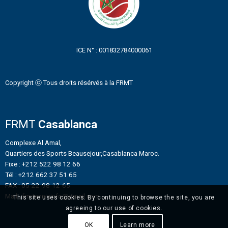
ICE N° : 001832784000061
Copyright ⓒ Tous droits résérvés à la FRMT
FRMT
Casablanca
Complexe Al Amal,
Quartiers des Sports Beausejour,Casablanca Maroc.
Fixe : +212 522 98 12 66
Tél : +212 662 37 51 65
FAX : 05-22-98-12-65
Mail : frmtennisinfo@gmail.com
This site uses cookies. By continuing to browse the site, you are
agreeing to our use of cookies.
OK
Learn more