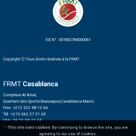
ICE N° : 001832784000061
Copyright ⓒ Tous droits résérvés à la FRMT
FRMT
Casablanca
Complexe Al Amal,
Quartiers des Sports Beausejour,Casablanca Maroc.
Fixe : +212 522 98 12 66
Tél : +212 662 37 51 65
FAX : 05-22-98-12-65
Mail : frmtennisinfo@gmail.com
This site uses cookies. By continuing to browse the site, you are
agreeing to our use of cookies.