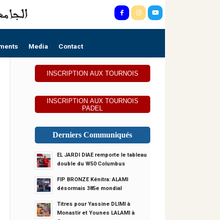
ments
Media
Contact
INSCRIPTION AUX TOURNOIS
INSCRIPTION AUX TOURNOIS
PADEL
Derniers Communiqués
EL JARDI DIAE remporte le tableau
double du W50 Columbus
FIP BRONZE Kénitra: ALAMI
désormais 385e mondial
Titres pour Yassine DLIMI à
Monastir et Younes LALAMI à