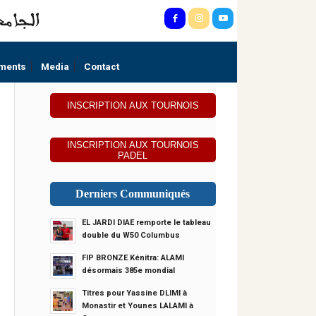
ments
Media
Contact
INSCRIPTION AUX TOURNOIS
INSCRIPTION AUX TOURNOIS
PADEL
Derniers Communiqués
EL JARDI DIAE remporte le tableau
double du W50 Columbus
FIP BRONZE Kénitra: ALAMI
désormais 385e mondial
Titres pour Yassine DLIMI à
Monastir et Younes LALAMI à