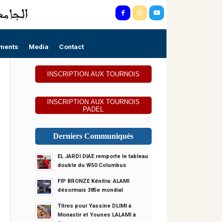
ments
Media
Contact
INSCRIPTION AUX TOURNOIS
INSCRIPTION AUX TOURNOIS
PADEL
Derniers Communiqués
EL JARDI DIAE remporte le tableau
double du W50 Columbus
FIP BRONZE Kénitra: ALAMI
désormais 385e mondial
Titres pour Yassine DLIMI à
Monastir et Younes LALAMI à