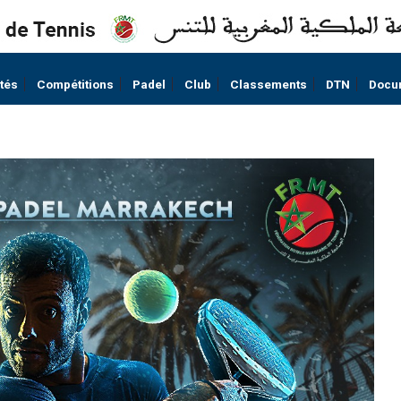
ités
Compétitions
Padel
Club
Classements
DTN
Docu