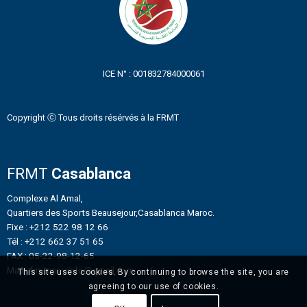
ICE N° : 001832784000061
Copyright ⓒ Tous droits résérvés à la FRMT
FRMT
Casablanca
Complexe Al Amal,
Quartiers des Sports Beausejour,Casablanca Maroc.
Fixe : +212 522 98 12 66
Tél : +212 662 37 51 65
FAX : 05-22-98-12-65
Mail : frmtennisinfo@gmail.com
This site uses cookies. By continuing to browse the site, you are
agreeing to our use of cookies.