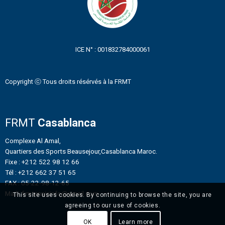
ICE N° : 001832784000061
Copyright ⓒ Tous droits résérvés à la FRMT
FRMT
Casablanca
Complexe Al Amal,
Quartiers des Sports Beausejour,Casablanca Maroc.
Fixe : +212 522 98 12 66
Tél : +212 662 37 51 65
FAX : 05-22-98-12-65
Mail : frmtennisinfo@gmail.com
This site uses cookies. By continuing to browse the site, you are
agreeing to our use of cookies.
OK
Learn more