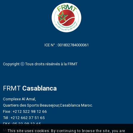
ICE N° : 001832784000061
Copyright ⓒ Tous droits résérvés à la FRMT
FRMT
Casablanca
Complexe Al Amal,
Quartiers des Sports Beausejour,Casablanca Maroc.
Fixe : +212 522 98 12 66
Tél : +212 662 37 51 65
FAX : 05-22-98-12-65
Mail : frmtennisinfo@gmail.com
This site uses cookies. By continuing to browse the site, you are