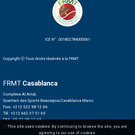
ICE N° : 001832784000061
Copyright ⓒ Tous droits résérvés à la FRMT
FRMT
Casablanca
Complexe Al Amal,
Quartiers des Sports Beausejour,Casablanca Maroc.
Fixe : +212 522 98 12 66
Tél : +212 662 37 51 65
FAX : 05-22-98-12-65
Mail : frmtennisinfo@gmail.com
This site uses cookies. By continuing to browse the site, you are
agreeing to our use of cookies.