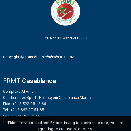
ICE N° : 001832784000061
Copyright ⓒ Tous droits résérvés à la FRMT
FRMT
Casablanca
Complexe Al Amal,
Quartiers des Sports Beausejour,Casablanca Maroc.
Fixe : +212 522 98 12 66
Tél : +212 662 37 51 65
FAX : 05-22-98-12-65
Mail : frmtennisinfo@gmail.com
This site uses cookies. By continuing to browse the site, you are
agreeing to our use of cookies.