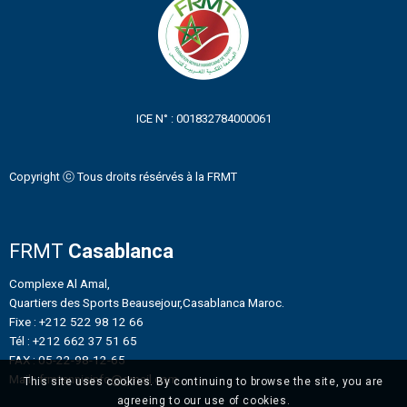
ICE N° : 001832784000061
Copyright ⓒ Tous droits résérvés à la FRMT
FRMT
Casablanca
Complexe Al Amal,
Quartiers des Sports Beausejour,Casablanca Maroc.
Fixe : +212 522 98 12 66
Tél : +212 662 37 51 65
FAX : 05-22-98-12-65
Mail : frmtennisinfo@gmail.com
This site uses cookies. By continuing to browse the site, you are
agreeing to our use of cookies.