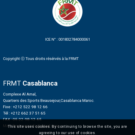
ICE N° : 001832784000061
Copyright ⓒ Tous droits résérvés à la FRMT
FRMT
Casablanca
Complexe Al Amal,
Quartiers des Sports Beausejour,Casablanca Maroc.
Fixe : +212 522 98 12 66
Tél : +212 662 37 51 65
FAX : 05-22-98-12-65
Mail : frmtennisinfo@gmail.com
This site uses cookies. By continuing to browse the site, you are
agreeing to our use of cookies.