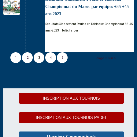
Championnat du Maroc par équipes +35 +45
ans 2023
ResultatsClassement-Poules-et-Tableaux-Championnat-35-45-
ans-2023
Télécharger
1
2
3
4
5
Page 3 sur 5
INSCRIPTION AUX TOURNOIS
INSCRIPTION AUX TOURNOIS PADEL
Derniers Communiqués