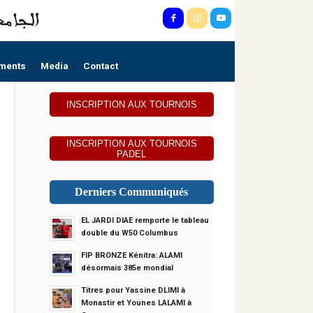
ments
Media
Contact
INSCRIPTION AUX TOURNOIS
INSCRIPTION AUX TOURNOIS
PADEL
Derniers Communiqués
EL JARDI DIAE remporte le tableau
double du W50 Columbus
FIP BRONZE Kénitra: ALAMI
désormais 385e mondial
Titres pour Yassine DLIMI à
Monastir et Younes LALAMI à