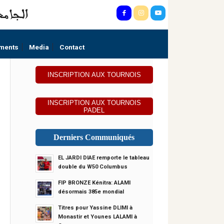
ments
Media
Contact
INSCRIPTION AUX TOURNOIS
INSCRIPTION AUX TOURNOIS
PADEL
Derniers Communiqués
EL JARDI DIAE remporte le tableau
double du W50 Columbus
FIP BRONZE Kénitra: ALAMI
désormais 385e mondial
Titres pour Yassine DLIMI à
Monastir et Younes LALAMI à