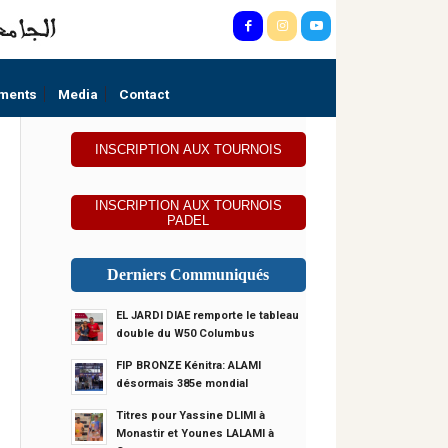
ments
Media
Contact
INSCRIPTION AUX TOURNOIS
INSCRIPTION AUX TOURNOIS
PADEL
Derniers Communiqués
EL JARDI DIAE remporte le tableau
double du W50 Columbus
FIP BRONZE Kénitra: ALAMI
désormais 385e mondial
Titres pour Yassine DLIMI à
Monastir et Younes LALAMI à