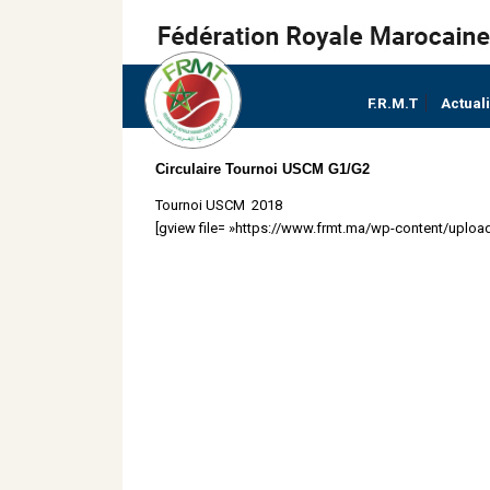
F.R.M.T
Actual
Circulaire Tournoi USCM G1/G2
Tournoi USCM 2018
[gview file= »https://www.frmt.ma/wp-content/uploa